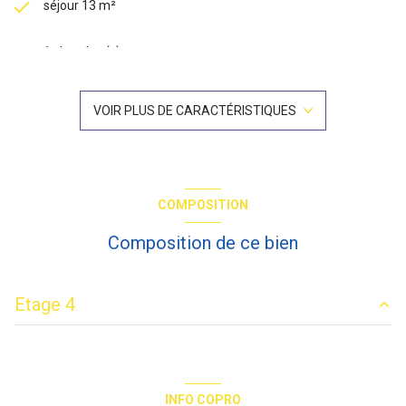
séjour 13 m²
1 chambre(s)
1 salle(s) de bain
VOIR PLUS DE CARACTÉRISTIQUES
construit en 1900
kitchenette (équipée)
COMPOSITION
Chauffage individuel : radiateur (electrique)
Composition de ce bien
exposition Nord-Ouest
Etage 4
1 niveau(x)
entrée
3.55 m²
4ème étage
salon/sejour
12.92 m²
INFO COPRO