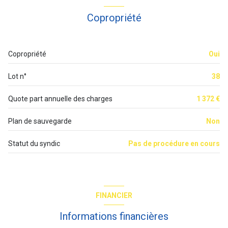
chambre
11.96 m²
4 étage(s)
Copropriété
Dégagement placard
2.19 m²
vue dégagée
salle de bain
4.74 m²
Copropriété
Oui
cave
Lot n°
38
Quote part annuelle des charges
1 372 €
Plan de sauvegarde
Non
Statut du syndic
Pas de procédure en cours
FINANCIER
Informations financières