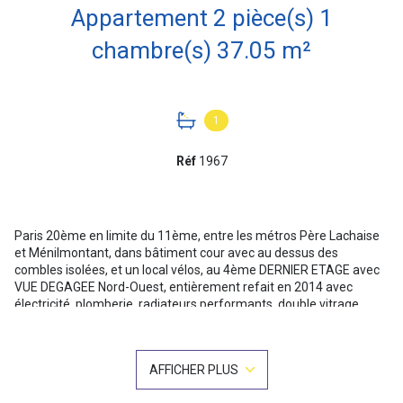
Appartement 2 pièce(s) 1
chambre(s) 37.05 m²
1
Réf
1967
Paris 20ème en limite du 11ème, entre les métros Père Lachaise
et Ménilmontant, dans bâtiment cour avec au dessus des
combles isolées, et un local vélos, au 4ème DERNIER ETAGE avec
VUE DEGAGEE Nord-Ouest, entièrement refait en 2014 avec
électricité, plomberie, radiateurs performants, double vitrage,
parquet bambou, très beau deux pièces extrêmement lumineux
traversant de 37.05m² au sol soit 35.36m² Carrez. Composé d'une
entrée avec kitchenette équipée en pan mural avec placard
AFFICHER PLUS
desservant un beau séjour avec cheminée ramonée, ouvert sur
spacieuse chambre avec nombreux placards muraux (pouvant