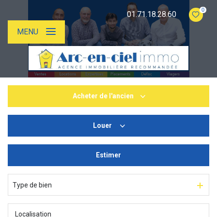
0
01.71.18.28.60
MENU
Acheter
de l'ancien
Louer
De l'ancien
Estimer
à l'année
En saisonnier
Type de bien