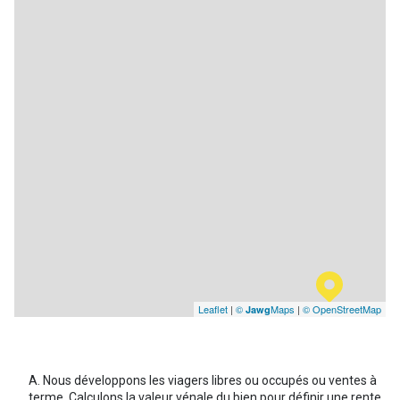
Leaflet
|
©
Maps
|
© OpenStreetMap
Jawg
Nous développons les viagers libres ou occupés ou ventes à
terme. Calculons la valeur vénale du bien pour définir une rente