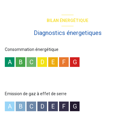
d'une douche à l'italienne de qualité, radiateur séchant, d'un
espace buanderie, et d'un wc. Double Vitrage, volets en bois.
Chauffage individuel au gaz. 2 caves. Local à vélos.
Copropriété : x lots dont y lots principaux. Quote-part budget
BILAN ÉNERGÉTIQUE
prévisionnel annuel : 2334 euros. DPE nouveau Classe d'énergie D
(202kWh/m²an d'énergie primaire soit 196kWh/m²an d'énergie
Diagnostics énergetiques
finale) / GES D (43kcCO²/m²an) / estim. 910 à 1280 € prix moyens
des énergies indexés au 01/01/2021, abonnements inclus. "Les
informations sur les risques auxquels ce bien est exposé sont
Consommation énergétique
disponibles sur le site Géorisques : www.georisques.gouv.fr". Prix
affiché honoraires inclus à 4%TTC.
A
B
C
D
E
F
G
Les informations sur les risques auxquels ce bien est exposé sont
disponibles sur le site
Géorisques
Emission de gaz à effet de serre
A
B
C
D
E
F
G