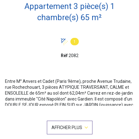
Appartement 3 pièce(s) 1
chambre(s) 65 m²
1
Réf
2082
Entre M° Anvers et Cadet (Paris 9ème), proche Avenue Trudaine,
rue Rochechouart, 3 pièces ATYPIQUE TRAVERSANT, CALME et
ENSOLEILLE de 65m² au sol dont 62,04m² Carrez en rez-de-jardin
dans immeuble "Cité Napoléon" avec Gardien. Il est composé d'un
DOUBLE SEJOUR exposé PLEIN SUD sur JARDIN (jouissance) avec
pierres apparentes, 2,65m de Hauteur sous plafond, radiateur
Acova ; d'une SALLE A MANGER donnant sur cuisine aménagée
ouverte avec tomettes au sol et 2 fenêtres, de 2 grands dressings,
AFFICHER PLUS
d'une chambre avec dressing (qui peu être agrandie en
supprimant cloison du dresssing), d'une salle d'eau avec fenêtre,