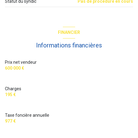
Statut du syndic
Pas de procédure en cours
interphone
quartier M? Anvers et Cadet
FINANCIER
Informations financières
accès handicapé
Prix net vendeur
600 000 €
Charges
195 €
Taxe foncière annuelle
977 €