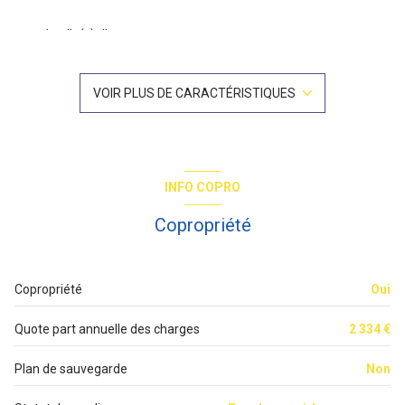
1 salle(s) d'eau
construit en 1851
VOIR PLUS DE CARACTÉRISTIQUES
cuisine séparée (semi-équipée)
Chauffage individuel : radiateur (gaz)
INFO COPRO
exposition Nord-Sud
Copropriété
3 étage(s)
Copropriété
Oui
vue Jardin et rue
Quote part annuelle des charges
2 334 €
cave
Plan de sauvegarde
Non
terrasse