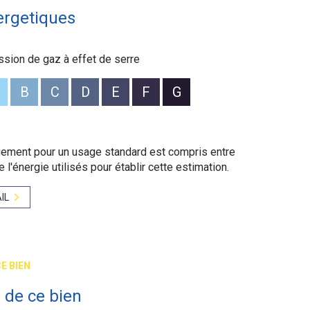
ergetiques
ssion de gaz à effet de serre
B
C
D
E
F
G
ement pour un usage standard est compris entre
 l'énergie utilisés pour établir cette estimation.
IL
E BIEN
 de ce bien