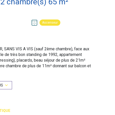
Appartement 3 pièce(s) 2 chambre(s) 65 m²
Ascenseur
, SANS VIS A VIS (sauf 2ème chambre), face aux
le de très bon standing de 1992, appartement
dressing), placards, beau séjour de plus de 21m²
1ère chambre de plus de 11m² donnant sur balcon et
salle de bains, wc séparé. Et 1 belle CAVE complète
é de louer des places de parkings ou à acheter si
gne 9, Avron ligne 2, Nation RER et lignes 1 et 6.
US
dget prévisionnel annuel : 2214€ (hors parking) ; DPE
re et 106kWh/m²an d'énergie finale) ; GES B
rgies indexés au 01/01/2021, abonnements inclus,
 auxquels ce bien est exposé sont disponibles sur le
TIQUE