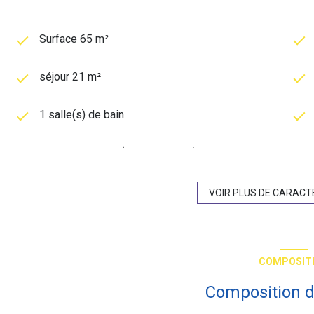
Surface 65 m²
séjour 21 m²
1 salle(s) de bain
cuisine séparée (semi-équipée)
exposition Nord-Ouest
VOIR PLUS DE CARACT
1er étage
COMPOSIT
ascenseur
Composition d
cave