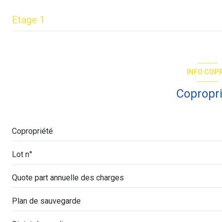
Etage 1
interphone
entrée
salon/sejour
INFO COP
chambre
Copropr
chambre
accueil
Copropriété
cuisine
Lot n°
salle de bain
Quote part annuelle des charges
WC
dressing
Plan de sauvegarde
accueil