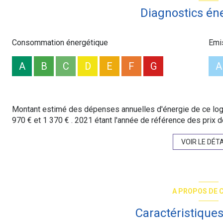
Prix affiché honoraires inclus à 2.45% TTC.
Diagnostics én
Consommation énergétique
Emi
A
B
C
D
E
F
G
A
Montant estimé des dépenses annuelles d'énergie de ce log
970 € et 1 370 € . 2021 étant l'année de référence des prix de
VOIR LE DÉTA
A PROPOS DE C
Caractéristiques