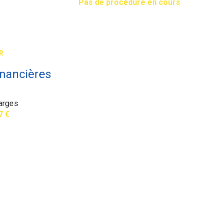
Pas de procédure en cours
2.65 m²
R
inancières
arges
7 €