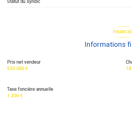
Statut du syndic
balcon
FINANCIE
Informations f
Prix net vendeur
Ch
530 000 €
18
Taxe foncière annuelle
1 206 €