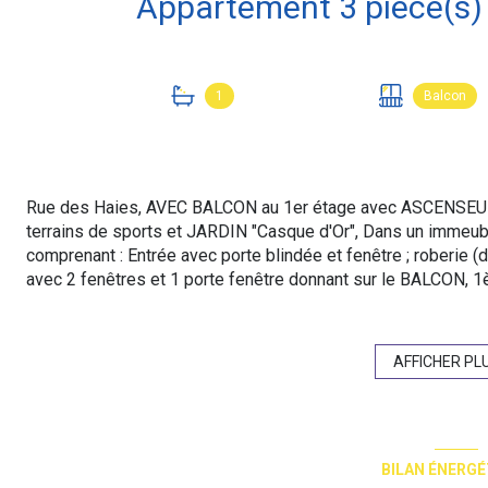
1
Balcon
Rue des Haies, AVEC BALCON au 1er étage avec ASCENSEUR
terrains de sports et JARDIN "Casque d'Or", Dans un immeub
comprenant : Entrée avec porte blindée et fenêtre ; roberie (
avec 2 fenêtres et 1 porte fenêtre donnant sur le BALCON, 
avec grand placard, 2ème chambre sur cour au calme, grande 
ce bien. Appartement en parfait état avec parquet. Possibilit
une se libère 3 niveaux de parking. Proche métros Buzenval li
AFFICHER PL
Copropriété : 122 lots dont 29 lots principaux. Quote-part bu
NOUVEAU Classe d'énergie D (244kWh/m²an d'énergie primai
(7kgCO2/m2an) ; .970E - 1370E estim. prix moyens des éne
chauffage et eau compris. “Les informations sur les risques
BILAN ÉNERGÉ
site Géorisques : www.georisques.gouv.fr”.