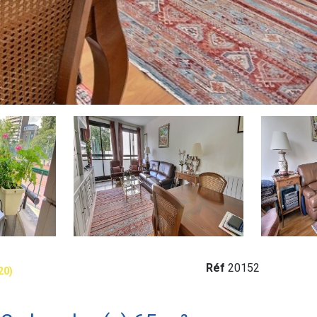
Réf
20152
20)