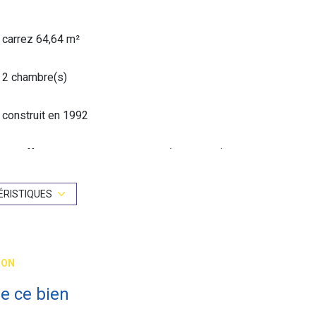
carrez 64,64 m²
2 chambre(s)
construit en 1992
Chauffage individuel : convecteur (electrique)
1 niveau(x)
ÉRISTIQUES
6 étage(s)
ION
vue Rue et Terrain de sports et Jardin
e ce bien
balcon