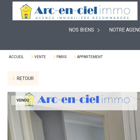
EXPERTISES
À VENDRE
PLACEMENTS
NOS BIENS
NOTRE AGEN
À LOUER
DÉFISCALISATION
VENDUS
VIAGERS
ACCUEIL
VENTE
PARIS
APPARTEMENT
RETOUR
VENDU