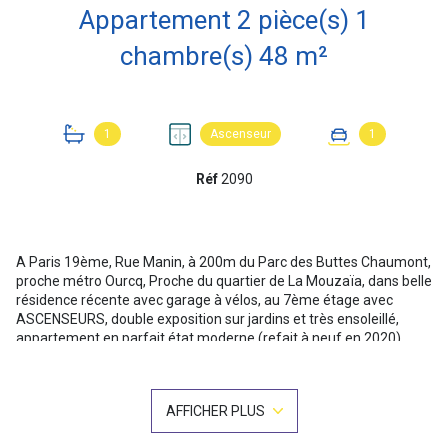
Appartement 2 pièce(s) 1
chambre(s) 48 m²
1
Ascenseur
1
Réf
2090
A Paris 19ème, Rue Manin, à 200m du Parc des Buttes Chaumont,
proche métro Ourcq, Proche du quartier de La Mouzaïa, dans belle
résidence récente avec garage à vélos, au 7ème étage avec
ASCENSEURS, double exposition sur jardins et très ensoleillé,
appartement en parfait état moderne (refait à neuf en 2020),
double vitrage, volets roulants électriques, RATIONNEL avec de
nombreux rangements, 1 cave complète ce bien, et une place de
parking en option. Appartement avec plan en étoile (entrée qui
AFFICHER PLUS
dessert toutes les pièces) 47,10m² Carrez, comprenant : Entrée
avec porte blindée et insonorisée, beau séjour de 33m² de beau