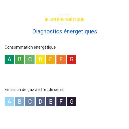
parquet, exposé SUD-OUEST avec cuisine "Tableau" à
l'Américaine, belle chambre de 12m² avec placard au Nord-Ouest
et calme sur jardin, salle de bains optimisée, wc.
Copropriété : 886 lots dont 310 lots principaux. Quote-part budget
BILAN ÉNERGÉTIQUE
prévisionnel annuel : 2787 euros. Nouveau DPE Classe d'énergie E
(241kWh/m²an d'énergie primaire et 234 en énergie finale) / GES
Diagnostics énergetiques
E (52kgCO²/m²an) / 890-1250E estimation des prix moyens des
énergies indexés au 2021/2022/2023, abonnement inclus. Eau
froide et chaude et chauffage inclus dans les charges. "Les
Consommation énergétique
informations sur les risques auxquels ce bien est exposé sont
disponibles sur le site Géorisques : www.georisques.gouv.fr". Prix
A
B
C
D
E
F
G
affiché honoraires inclus à 3.99%TTC.
Les informations sur les risques auxquels ce bien est exposé sont
disponibles sur le site
Géorisques
Emission de gaz à effet de serre
A
B
C
D
E
F
G