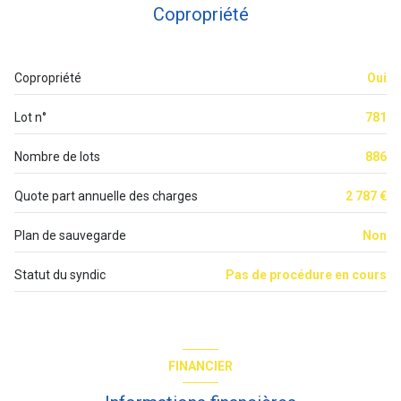
Copropriété
ascenseur
Copropriété
Oui
vue Sur Jardins
Lot n°
781
cave
Nombre de lots
886
interphone
Quote part annuelle des charges
2 787 €
quartier Buttes Chaumont, Buttes-Chaumont
Plan de sauvegarde
Non
accès handicapé
Statut du syndic
Pas de procédure en cours
FINANCIER