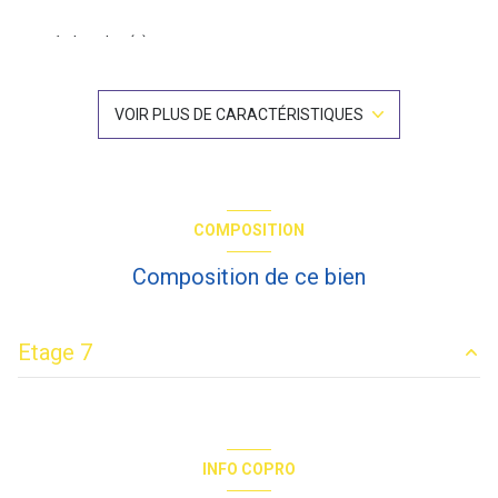
1 chambre(s)
1 salle(s) de bain
VOIR PLUS DE CARACTÉRISTIQUES
construit en 1970
cuisine américaine (semi-équipée)
COMPOSITION
Chauffage collectif : radiateur (gaz)
Composition de ce bien
exposition Sud-Ouest
Etage 7
1 niveau(x)
salon/sejour
32.30 m²
7ème étage
chambre
10.87 m²
INFO COPRO
salle de bain
3.93 m²
9 étage(s)