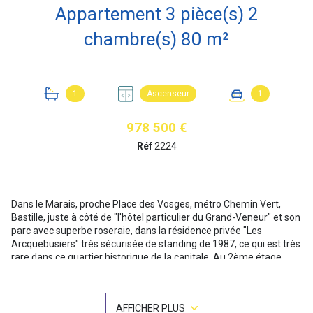
Appartement 3 pièce(s) 2
chambre(s) 80 m²
1
Ascenseur
1
978 500 €
Réf
2224
Dans le Marais, proche Place des Vosges, métro Chemin Vert,
Bastille, juste à côté de "l'hôtel particulier du Grand-Veneur" et son
parc avec superbe roseraie, dans la résidence privée "Les
Arcquebusiers" très sécurisée de standing de 1987, ce qui est très
rare dans ce quartier historique de la capitale. Au 2ème étage
AVEC ascenseur, un appartement 3 pièces (transformable en 4
pièces) de 80m² au sol dont 78,36m² Carrez. TRES CALME et
LUMINEUX ; Il se compose d'une belle entrée avec bibliothèque et
AFFICHER PLUS
grands placards, grand séjour de 33m² avec parquet et grande