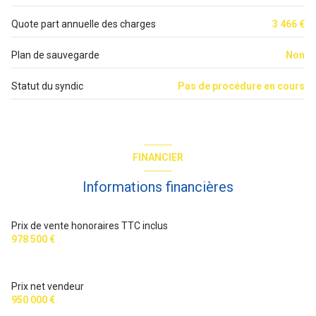
4 étage(s)
Quote part annuelle des charges
3 466 €
Plan de sauvegarde
Non
ascenseur
Statut du syndic
Pas de procédure en cours
vue Cour arborée
cave
FINANCIER
interphone
Informations financières
quartier Bastille, Fille du Calvaire, République
Prix de vente honoraires TTC inclus
accès handicapé
978 500 €
Prix net vendeur
950 000 €