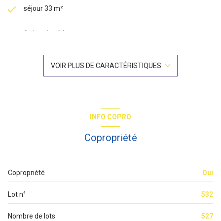
séjour 33 m²
2 chambre(s)
1 salle(s) de bain
VOIR PLUS DE CARACTÉRISTIQUES
construit en 1987
cuisine séparée (équipée)
INFO COPRO
Chauffage individuel : radiateur (electrique)
Copropriété
exposition Nord-Est
Copropriété
Oui
1 niveau(x)
Lot n°
532
2ème étage
Nombre de lots
527