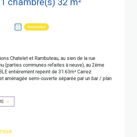
Appartement 2 pièce(s) 1 chambre(s) 32 m²
Ascenseur
tions Chatelet et Rambuteau, au sien de la rue
nu (parties communes refaites à neuve), au 2ème
 entièrement repeint de 31.63m² Carrez.
et aménagée semi-ouverte séparée par un bar / plan
 un espace couchage nuit, belle hauteur sous plafond
alle d'eau et wc.
 ligne 1, 4, 7,11,14 à chatelet.
US
dget prévisionnel annuel : 1051.44 euros. DPE classe
n en énergie finale) / GES B (9kgCO²/m²an) /
és sur les années 2021-2022-2023, abonnements
t exposé sont disponibles sur le site Géorisques :
TIQUE
tc.