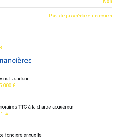
Non
Pas de procédure en cours
R
inancières
ix net vendeur
5 000 €
noraires TTC à la charge acquéreur
11 %
xe foncière annuelle