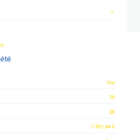
7.03 m²
21.73 m²
RO
2.87 m²
iété
Oui
79
28
1 051,44 €