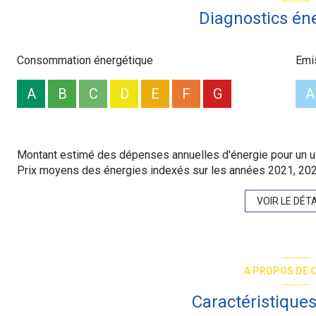
Diagnostics én
Consommation énergétique
Emi
A
B
C
D
E
F
G
A
Montant estimé des dépenses annuelles d'énergie pour un us
Prix moyens des énergies indexés sur les années 2021, 20
VOIR LE DÉTA
A PROPOS DE C
Caractéristiques