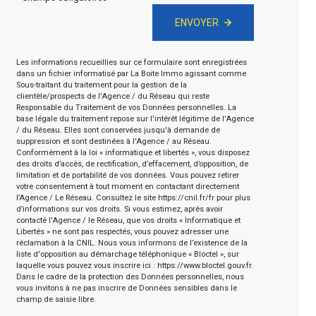
ENVOYER
Les informations recueillies sur ce formulaire sont enregistrées
dans un fichier informatisé par La Boite Immo agissant comme
Sous-traitant du traitement pour la gestion de la
clientèle/prospects de l'Agence / du Réseau qui reste
Responsable du Traitement de vos Données personnelles. La
base légale du traitement repose sur l'intérêt légitime de l'Agence
/ du Réseau. Elles sont conservées jusqu'à demande de
suppression et sont destinées à l'Agence / au Réseau.
Conformément à la loi « informatique et libertés », vous disposez
des droits d’accès, de rectification, d’effacement, d’opposition, de
limitation et de portabilité de vos données. Vous pouvez retirer
votre consentement à tout moment en contactant directement
l’Agence / Le Réseau. Consultez le site
https://cnil.fr/fr
pour plus
d’informations sur vos droits. Si vous estimez, après avoir
contacté l'Agence / le Réseau, que vos droits « Informatique et
Libertés » ne sont pas respectés, vous pouvez adresser une
réclamation à la CNIL. Nous vous informons de l’existence de la
liste d'opposition au démarchage téléphonique « Bloctel », sur
laquelle vous pouvez vous inscrire ici :
https://www.bloctel.gouv.fr
.
Dans le cadre de la protection des Données personnelles, nous
vous invitons à ne pas inscrire de Données sensibles dans le
champ de saisie libre.