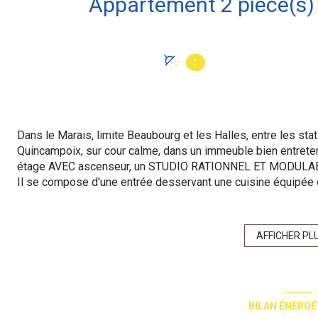
1
Dans le Marais, limite Beaubourg et les Halles, entre les sta
Quincampoix, sur cour calme, dans un immeuble bien entrete
étage AVEC ascenseur, un STUDIO RATIONNEL ET MODULABLE
Il se compose d'une entrée desservant une cuisine équipée 
de travail. une belle et spacieuse pièce de vie de 22m² avec
avec poutres apparentes et une fenêtre sur cour calme. Une s
A proximité des commerces, transports RER A , B, D et métros,
AFFICHER PL
Copropriété : 28 lots dont 24 lots principaux. Quote-part bu
d'énergie D (246kWh/m²an d'énergie primaire et 129kWh/m²a
estimation 790-1090€ des prix moyens des énergies index
inclus."Les informations sur les risques auxquels ce bien es
BILAN ÉNERGÉ
www.georisques.gouv.fr". Prix affiché honoraires inclus à 4% t