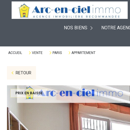
EXPERTISES
À VENDRE
PLACEMENTS
NOS BIENS
NOTRE AGEN
À LOUER
DÉFISCALISATION
VENDUS
VIAGERS
ACCUEIL
VENTE
PARIS
APPARTEMENT
RETOUR
PRIX EN BAISSE