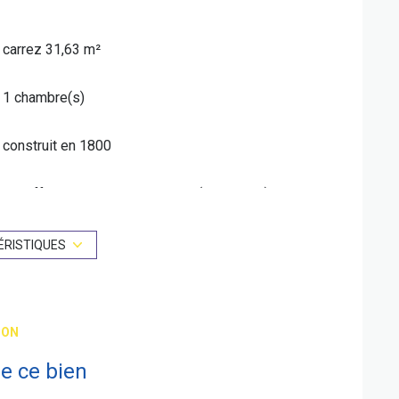
carrez 31,63 m²
1 chambre(s)
construit en 1800
Chauffage individuel : radiateur (electrique)
1 niveau(x)
ÉRISTIQUES
5 étage(s)
ION
vue sur cour
e ce bien