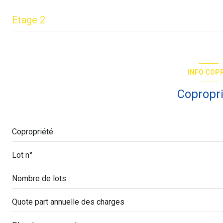
Etage 2
entrée
salon/sejour
INFO COP
salle d'eau
Copropr
Copropriété
Lot n°
Nombre de lots
Quote part annuelle des charges