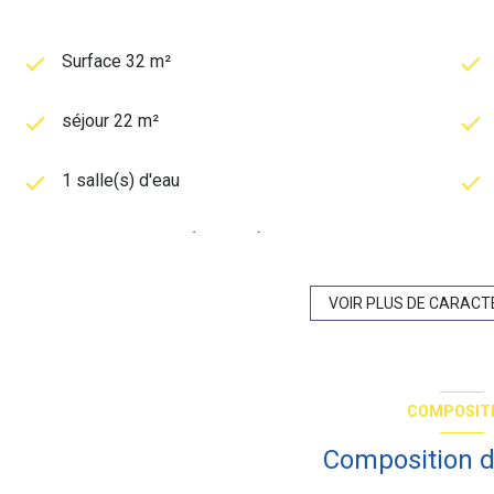
Surface 32 m²
séjour 22 m²
1 salle(s) d'eau
cuisine séparée (équipée)
exposition Nord-Est
VOIR PLUS DE CARACT
2ème étage
COMPOSIT
ascenseur
Composition d
quartier Beaubourg