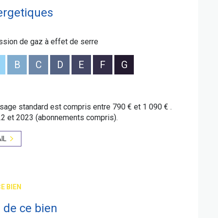
ergetiques
ssion de gaz à effet de serre
B
C
D
E
F
G
age standard est compris entre 790 € et 1 090 € .
22 et 2023 (abonnements compris).
IL
E BIEN
 de ce bien