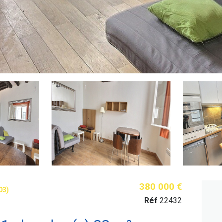
380 000 €
03)
Réf
22432