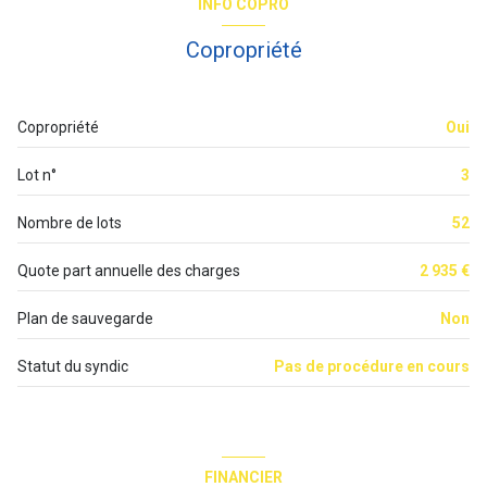
INFO COPRO
salon/sejour
23.8 m²
7 étage(s)
Copropriété
cuisine
9.56 m²
ascenseur
salle d'eau
4.05 m²
Copropriété
Oui
vue rue
WC
1.25 m²
Lot n°
3
cave
Nombre de lots
52
terrasse
Quote part annuelle des charges
2 935 €
interphone
Plan de sauvegarde
Non
quartier Buttes Chaumont, Buttes Chaumont Botzaris
Statut du syndic
Pas de procédure en cours
accès handicapé
FINANCIER