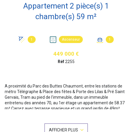
Appartement 2 pièce(s) 1
chambre(s) 59 m²
1
Ascenseur
1
449 000 €
Réf
2255
A proximité du Parc des Buttes Chaumont, entre les stations de
métro Télégraphe & Place des fêtes & Porte des Lilas & Pré Saint
Gervais, Tram au pied de l'immeuble, dans un immeuble
entretenu des années 70, au 1er étage un appartement de 58.37
m² Carrez avec terrasse spacieuse et un grand jardin de 49m²
soit une surface totale de 70m² pondérés (jardin pondéré à
10m²).
Il se compose d'une entrée avec porte blindée, deux espaces de
AFFICHER PLUS
rangements, un séjour exposé Sud, une grande cuisine équipée