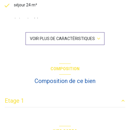
séjour 24 m²
1 chambre(s)
1 salle(s) d'eau
VOIR PLUS DE CARACTÉRISTIQUES
construit en 1970
cuisine séparée (équipée)
COMPOSITION
Chauffage central : convecteur (gaz)
Composition de ce bien
exposition Sud
Etage 1
1 niveau(x)
entrée
6.35 m²
1er étage
chambre
13.36 m²