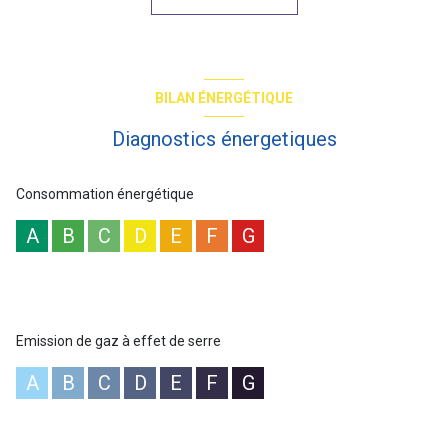
aménagée avec cellier et accès à la terrasse et beau jardin
(possibilité de casser la cloison entre séjour et cuisine, le coin nuit
se compose d'une grande chambre, une salle d'eau avec belle
douche et WC séparé. Une cave complète ce bien et une place de
parking en option pour 15.000€.
BILAN ÉNERGÉTIQUE
Copropriété : 52 lots dont .... principaux. Quote-part budget
prévisionnel annuel : 2935euros. Nouveau DPE classe d'énergie E
Diagnostics énergetiques
(275kWh/m²an d'énergie primaire et 270kWh/m²an en énergie
finale) / GES E (60kgCO²/m²an) / estimation 1280-1790€ des prix
moyens des énergies indexés sur les années 2021-2022-2023,
Consommation énergétique
abonnements inclus. "Les informations sur les risques auxquels
ce bien est exposé sont disponibles sur le site Géorisques :
A
B
C
D
E
F
G
www.georisques.gouv.fr". Prix affiché honoraires inclus à 3.94%ttc.
Les informations sur les risques auxquels ce bien est exposé sont
disponibles sur le site
Géorisques
Emission de gaz à effet de serre
A
B
C
D
E
F
G