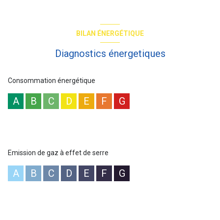
escalier de service, wc indépendant avec lave mains. Au 2ème
niveau : un bureau en mezzanine (possibilité d'agrandir sa
surface), 2 chambres dont 1 grande (à l'origine 2) donc redivisable
(2 fenêtres), 2 salles de bains avec chacune une fenêtre et dont 1
BILAN ÉNERGÉTIQUE
avec wc pouvant être séparé. Nombreux placards. A rafraichir
entièrement la décoration et sanitaires (une partie des peintures
Diagnostics énergetiques
est prise en charge par assurance suite à dégat des eaux).
Travaux de copropriété pris en charge par vendeur. Bel Immeuble
Art-Déco avec vitraux. Gardienne efficace. 1 cave avec
Consommation énergétique
l'appartement et en option 1 place de parking pour 30.000 € (il y
aussi une chambre de service que les vendeurs se gardent pour
A
B
C
D
E
F
G
l'instant). ~Classe d'énergie : D. Copropriété : 74 lots dont 49 lots
principaux. Quote-part budget prévisionnel annuel : 7.188 €. Prix
affiché honoraires inclus à 3,03% TTC.
Emission de gaz à effet de serre
A
B
C
D
E
F
G