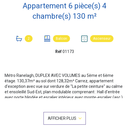
Appartement 6 pièce(s) 4
chambre(s) 130 m²
2
Balcon
Ascenseur
Réf
01173
Métro Ranelagh, DUPLEX AVEC VOLUMES au 5ème et 6ème
étage. 130,37m² au sol dont 128,32m² Carrez, appartement
d'exception avec vue sur verdure de "La petite ceinture" au calme
et ensoleillé Sud-Est, plan modulable comprenant : Hall d'entrée
avec porte blindée et escalier intérieur avec monte-escalier (asc.),
grand rangement, vaste séjour avec presque 6m de hauteur sous
plafond et grande verrière (double vitrage et oscillo-battantes de
qualité), salle à manger ouverte sur séjour, 1ère chambre-bureau
AFFICHER PLUS
au 1er niveau ouverte sur séjour, cuisine aménagée (ancienne)
séparée par cloison du séjour (possibilité d'ouverture) et porte sur