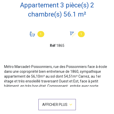
Appartement 3 pièce(s) 2
chambre(s) 56.1 m²
1
1
Réf
1865
Métro Marcadet-Poissonniers, rue des Poissonniers face à école
dans une copropriété bien entretenue de 1860, sympathique
appartement de 56,10m² au sol dont 54,51m² Carrez, au 1er
étage et très ensoleillé traversant Ouest et Est, face à petit
bâtiment, en très bon état. Comprenant : entrée avec porte
blindée, séjour double de 19m² avec parquet chêne massif et 2
belles fenêtres en triple vitrage sur rue, cuisine meublée ouverte
(pouvant être refermée) avec fenêtre sur cour, 2 chambres dont 1
AFFICHER PLUS
avec dressing, salle d'eau avec sèche serviette et wc. 1 grande
cave. ~Option possible d'un parking à vendre ou à louer dans