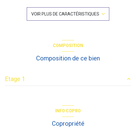
1 salle(s) de bain
VOIR PLUS DE CARACTÉRISTIQUES
1 salle(s) d'eau
construit en 1860
COMPOSITION
Chauffage individuel : radiateur (electrique)
Composition de ce bien
exposition Est-Ouest
Etage 1
1 niveau(x)
salon/sejour
18.78 m²
1er étage
cuisine
10.92 m²
INFO COPRO
chambre
10.06 m²
4 étage(s)
Copropriété
chambre
7.65 m²
vue Rue et cour