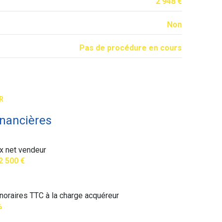
2 948 €
Non
Pas de procédure en cours
R
inancières
ix net vendeur
2 500 €
noraires TTC à la charge acquéreur
%