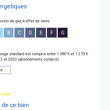
ergetiques
get prévisionnel annuel : 2948 euros . DPE D
 finale) / GES D (30kgCO²/m²an) estim. 1580 à
s année 2021, 2022 et 2023, abonnements inclus.
ssion de gaz à effet de serre
é sont disponibles sur le site Géorisques :
TTC.
B
C
D
E
F
G
é sont disponibles sur le site
Géorisques
age standard est compris entre 1 580 € et 1 270 € .
22 et 2023 (abonnements compris).
IL
E BIEN
 de ce bien