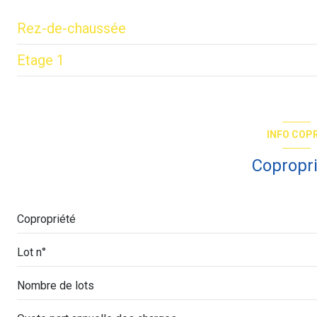
Rez-de-chaussée
Etage 1
entrée
WC
Palier
salon/sejour
chambre
INFO COP
dressing
Copropr
chambre
chambre
Copropriété
Dégagement
Lot n°
salle de bain
Nombre de lots
WC