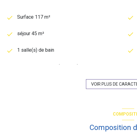
Surface 117 m²
séjour 45 m²
1 salle(s) de bain
cuisine américaine (équipée)
exposition Nord-Est
VOIR PLUS DE CARACT
2 niveau(x)
COMPOSIT
vue sur cour
Composition d