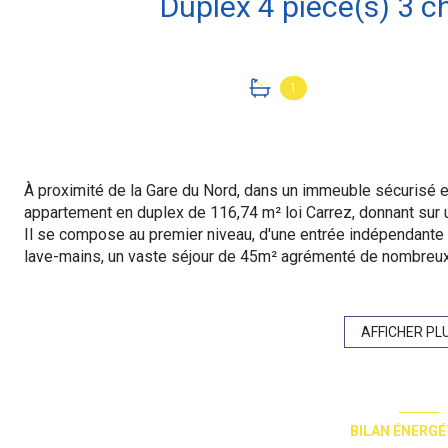
1
À proximité de la Gare du Nord, dans un immeuble sécurisé e
appartement en duplex de 116,74 m² loi Carrez, donnant sur 
Il se compose au premier niveau, d'une entrée indépendante
lave-mains, un vaste séjour de 45m² agrémenté de nombreu
complètant harmonieusement la pièce de vie, une spacieuse c
aménagée, disposant d'un îlot central et d'un emplacement pou
avec en dessous un grand cellier permet un stockage pratique
AFFICHER PL
À l'étage : trois grandes chambres, dont une superbe suite p
bénéficiant d'un vaste dressing attenant et d'un espace bure
particulier. Une grande salle de bains avec douche à l'italien
double vasque et fenêtre complètent cet espace. Un second
BILAN ÉNERGÉ
Alliant charme, confort et volumes généreux, cet appartemen