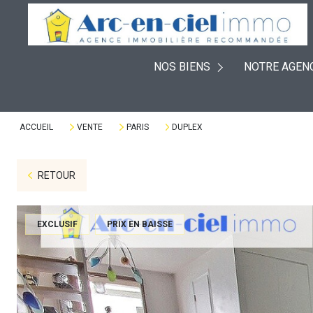
EXPERTISES
À VENDRE
PLACEMENTS
NOS BIENS
NOTRE AGEN
À LOUER
DÉFISCALISATION
VENDUS
VIAGERS
ACCUEIL
VENTE
PARIS
DUPLEX
RETOUR
EXCLUSIF
PRIX EN BAISSE