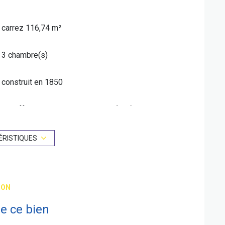
carrez 116,74 m²
3 chambre(s)
construit en 1850
Chauffage individuel : chaudière (gaz)
2 côté(s) mitoyen(s)
ÉRISTIQUES
3 étage(s)
ION
e ce bien