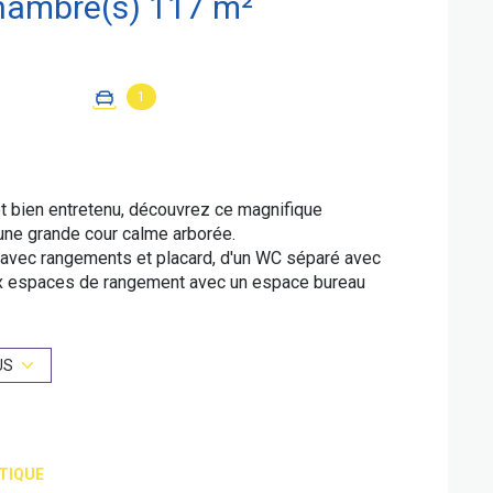
Duplex 4 pièce(s) 3 chambre(s) 117 m²
1
t bien entretenu, découvrez ce magnifique
une grande cour calme arborée.
 avec rangements et placard, d'un WC séparé avec
x espaces de rangement avec un espace bureau
uisine ouverte à l'américaine, équipée et
r un lave-linge et un lave-vaisselle. Bel escalier
 et discret.
US
arentale principale de 23m² entièrement vitrée,
au. Son élégant parquet lui confère un charme
ne, entièrement habillée de mosaïque, ainsi qu'une
 WC séparé est également présent à ce niveau.
TIQUE
t saura vous séduire par ses prestations et son