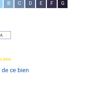
B
C
D
E
F
G
IL
E BIEN
 de ce bien