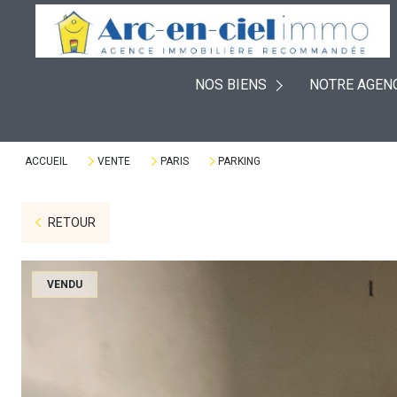
EXPERTISES
À VENDRE
PLACEMENTS
NOS BIENS
NOTRE AGEN
À LOUER
DÉFISCALISATION
VENDUS
VIAGERS
ACCUEIL
VENTE
PARIS
PARKING
RETOUR
VENDU