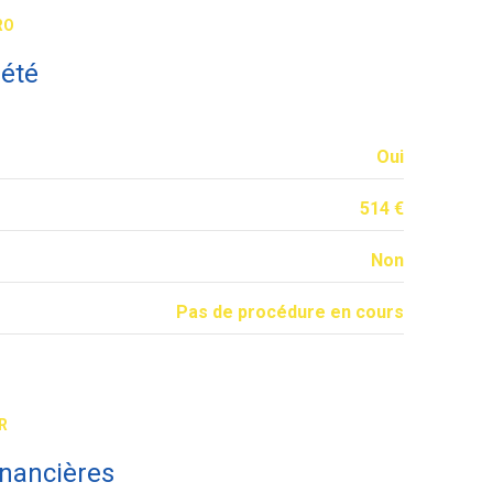
RO
iété
Oui
514 €
Non
Pas de procédure en cours
R
inancières