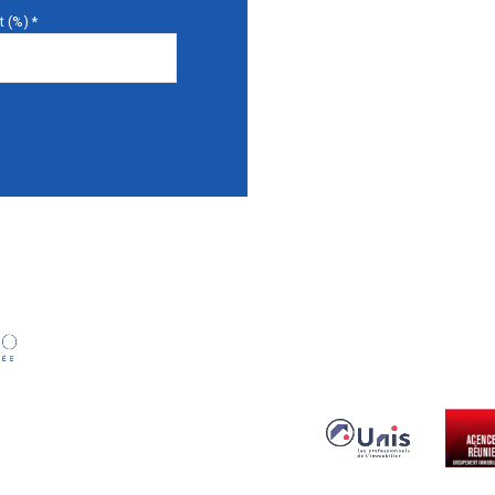
 (%) *