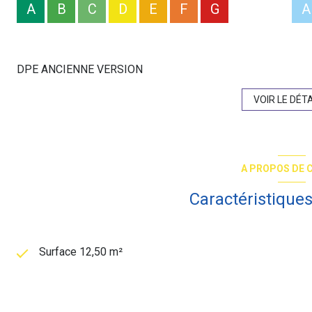
A
B
C
D
E
F
G
A
DPE ANCIENNE VERSION
VOIR LE DÉTA
A PROPOS DE C
Caractéristiques
Surface 12,50 m²