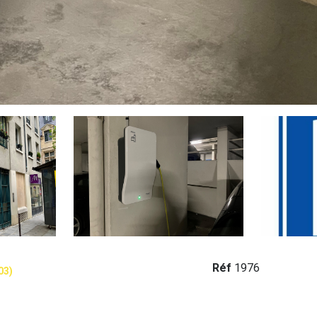
Réf
1976
03)