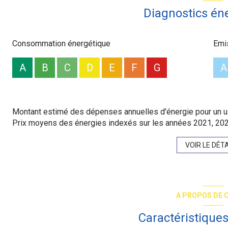
Diagnostics én
Les informations sur les risques auxquels ce bien est expos
Consommation énergétique
Emi
A
B
C
D
E
F
G
A
Montant estimé des dépenses annuelles d'énergie pour un us
Prix moyens des énergies indexés sur les années 2021, 20
VOIR LE DÉTA
A PROPOS DE C
Caractéristiques