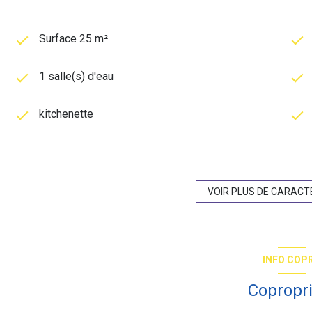
Surface 25 m²
1 salle(s) d'eau
kitchenette
1er étage
ascenseur
VOIR PLUS DE CARACT
balcon
INFO COP
quartier AU COEUR DU MARAIS, Bastille, Bastille
Place des Vosges, Marais, Place Saint Paul
Copropr