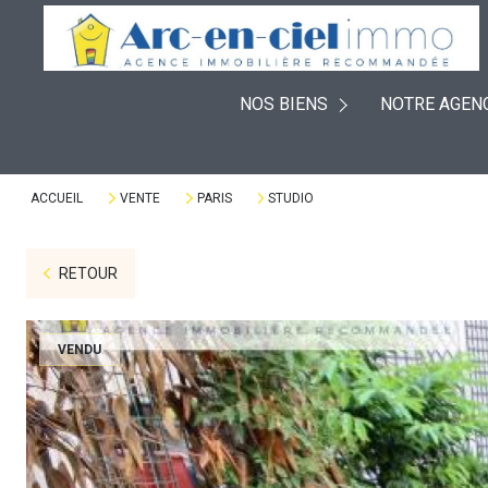
EXPERTISES
À VENDRE
PLACEMENTS
NOS BIENS
NOTRE AGEN
À LOUER
DÉFISCALISATION
VENDUS
VIAGERS
ACCUEIL
VENTE
PARIS
STUDIO
RETOUR
VENDU