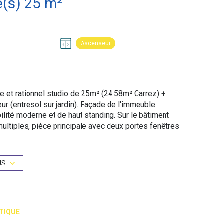
Studio 1 pièce(s) 25 m²
Ascenseur
e et rationnel studio de 25m² (24.58m² Carrez) +
(entresol sur jardin). Façade de l'immeuble
lité moderne et de haut standing. Sur le bâtiment
ultiples, pièce principale avec deux portes fenêtres
re fixe (meubles hauts et bas, plaque vitro, four,
e et wc. Volets roulants electriques, Tout confort.
US
dget prévisionnel annuel : 1787 euros. Nouveau DPE
en énergie finale) / GES B (11kgCO²/m²an) / 750-
 2021/2022/2023, abonnement inclus. "Les
t disponibles sur le site Géorisques :
TIQUE
TTC.