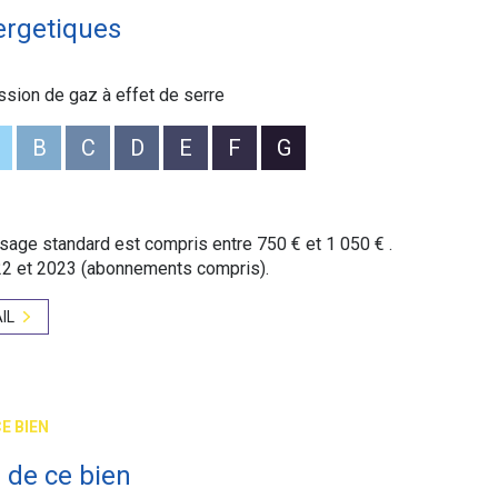
ergetiques
é sont disponibles sur le site
Géorisques
ssion de gaz à effet de serre
B
C
D
E
F
G
age standard est compris entre 750 € et 1 050 € .
22 et 2023 (abonnements compris).
IL
E BIEN
 de ce bien