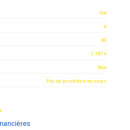
Oui
6
83
1 787 €
Non
Pas de procédure en cours
R
inancières