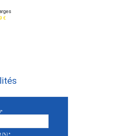
arges
9 €
ités
)*
 (%) *