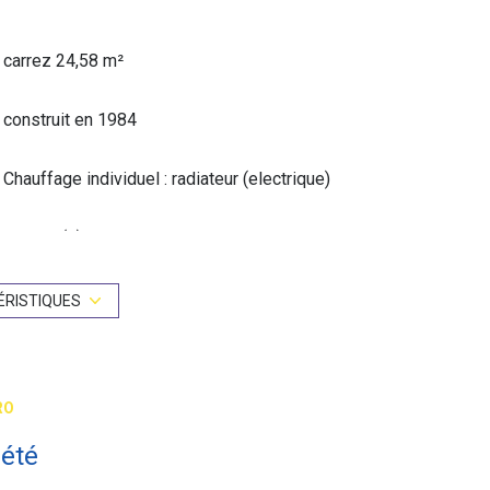
carrez 24,58 m²
construit en 1984
Chauffage individuel : radiateur (electrique)
2 étage(s)
vue jardin
ÉRISTIQUES
interphone
RO
iété