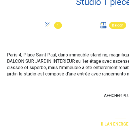
1
Balcon
Paris 4, Place Saint Paul, dans immeuble standing, magnifiqu
BALCON SUR JARDIN INTERIEUR au 1er étage avec ascenseur 
classée et superbe, mais l'immeuble a été entièrement réhabi
jardin le studio est composé d'une entrée avec rangements m
sur balcon, cuisine équipée sur pan mural avec espace dînatoi
réfrigérateur, lave-linge, vaisselle), salle d'eau contemporain
Très bon état général.
AFFICHER PL
Copropriété : 83 lots dont 25 lots principaux. Quote-part bu
Classe d'énergie E (357kWh/m²an d'énergie primaire et 155 
1050€ estimation des prix moyens des énergies indexés au
informations sur les risques auxquels ce bien est exposé son
BILAN ÉNERGÉ
www.georisques.gouv.fr". Prix affiché honoraires inclus à 4%