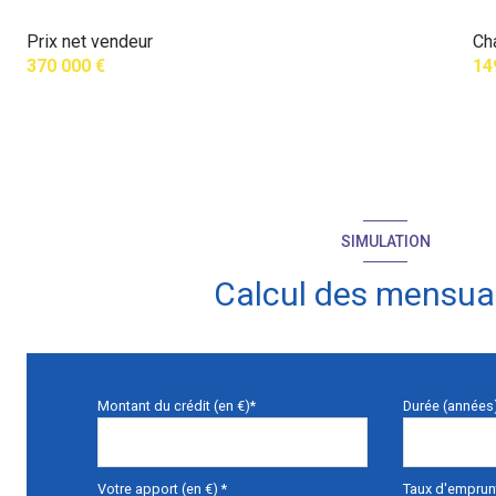
Prix net vendeur
Ch
370 000 €
14
SIMULATION
Calcul des mensual
Montant du crédit (en €)*
Durée (années
Votre apport (en €) *
Taux d'emprunt