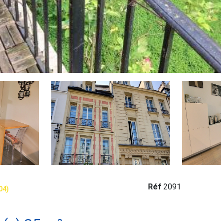
Réf
2091
04)