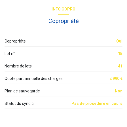
3 étage(s)
WC
1.42 m²
INFO COPRO
dressing
1.5 m²
ascenseur
Copropriété
chambre
11.95 m²
vue Vue sur jardin et rue
chambre
10.18 m²
Copropriété
Oui
cave
salon/sejour
15.43 m²
Lot n°
15
terrasse
11.20 m²
terrasse
cuisine
4.94 m²
Nombre de lots
41
quartier BOULOGNE BILLANCOURT
salle de bain
3.21 m²
Quote part annuelle des charges
2 990 €
accès handicapé
Plan de sauvegarde
Non
Statut du syndic
Pas de procédure en cours