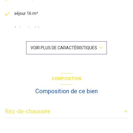
séjour 16 m²
2 chambre(s)
1 salle(s) de bain
VOIR PLUS DE CARACTÉRISTIQUES
construit en 1974
cuisine séparée
COMPOSITION
Chauffage collectif : radiateur (gaz)
Composition de ce bien
exposition Est-Ouest
Rez-de-chaussée
1 niveau(x)
entrée
4.69 m²