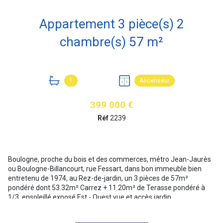
Appartement 3 pièce(s) 2
chambre(s) 57 m²
1
Ascenseur
399 000 €
Réf
2239
Boulogne, proche du bois et des commerces, métro Jean-Jaurès
ou Boulogne-Billancourt, rue Fessart, dans bon immeuble bien
entretenu de 1974, au Rez-de-jardin, un 3 pièces de 57m²
pondéré dont 53.32m² Carrez + 11.20m² de Terasse pondéré à
1/3, ensoleillé exposé Est - Ouest vue et accès jardin.
Appartement modulable selon souhait client.
Il se compose d'une entrée avec un plan en étoile, séjour avec