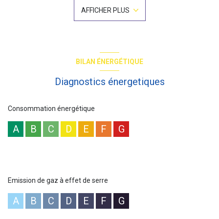
beau parquet donnant accès à la grande terasse de 11,20m² sur
AFFICHER PLUS
le jardin arrière de la copropriété en jouissance commun au grand
calme, une cuisine séparée avec fenêtre (pouvant être ouverte
sur séjour pour agrandir), salle de bains, wc indépendant, un
dressing, 2 chambres spacieuse mitoyenne. Chauffage collectif
au gaz, eau chaude Collective. Travaux de remise en état de la
cuisine et rafraîchissement de l'appartement. Une cave complète
BILAN ÉNERGÉTIQUE
ce bien.
Copropriété : 41 lots. Quote-part budget prévisionnel annuel : ...
Diagnostics énergetiques
euros. Nouveau DPE classe d'énergie E (284kWh/m²an d'énergie
primaire et 276kWh/m²an en énergie finale) / GES
E(61kgCO²/m²an) / estimation 1480-2060 E des prix moyens des
Consommation énergétique
énergies indexés sur les années 2021-2022-2023, abonnements
inclus. "Les informations sur les risques auxquels ce bien est
A
B
C
D
E
F
G
exposé sont disponibles sur le site Géorisques :
www.georisques.gouv.fr". Prix affiché honoraires inclus à 3.91%ttc.
Les informations sur les risques auxquels ce bien est exposé sont
disponibles sur le site
Géorisques
Emission de gaz à effet de serre
A
B
C
D
E
F
G