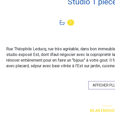
1
Rue Théophile Leducq, rue très agréable, dans bon immeuble 
studio exposé Est, dont ilfaut négocier avec la copropriété la
rénover entièrement pour en faire un "bijoux" à votre gout. I
avec placard, séjour avec baie vitrée à l'Est sur jardin, cuis
Sud, petite chambre en second jour, salle de bains avec WC. 
Chauffage individuel au gaz ( sans doute à changer par élect
à vendre dans cet immeuble au 3ème étage avec ascenseur.
AFFICHER PL
Copropriété : 62 lots dont 40 lots principaux. Quote-part bu
Classe d'énergie E (325 kWh/m²an d'énergie primaire et 313
804€ à 1088€ estim. prix moyens des énergies indexés sur 
“Les informations sur les risques auxquels ce bien est expos
BILAN ÉNERGÉ
www.georisques.gouv.fr”. Prix affiché honoraires inclus à 5%