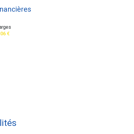
inancières
arges
,06 €
ités