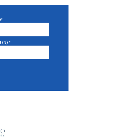
)*
 (%) *