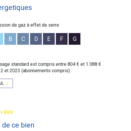
ergetiques
é sont disponibles sur le site
Géorisques
ssion de gaz à effet de serre
B
C
D
E
F
G
age standard est compris entre 804 € et 1 088 € .
22 et 2023 (abonnements compris).
IL
E BIEN
 de ce bien