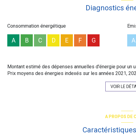
Diagnostics én
Les informations sur les risques auxquels ce bien est expos
Consommation énergétique
Emi
A
B
C
D
E
F
G
A
Montant estimé des dépenses annuelles d'énergie pour un us
Prix moyens des énergies indexés sur les années 2021, 20
VOIR LE DÉTA
A PROPOS DE C
Caractéristiques