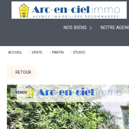
EXPERTISES
À VENDRE
PLACEMENTS
NOS BIENS
NOTRE AGEN
À LOUER
DÉFISCALISATION
VENDUS
VIAGERS
ACCUEIL
VENTE
PANTIN
STUDIO
RETOUR
VENDU