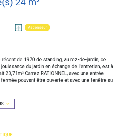
Studio 1 pièce(s) 24 m²
Ascenseur
récent de 1970 de standing, au rez-de-jardin, ce
 jouissance du jardin en échange de l'entretien, est à
l fait 23,71m² Carrez RATIONNEL, avec une entrée
ine fermée pouvant être ouverte et avec une fenêtre au
Idéal pour investisseur ou Résidence Principale.
rique). Pour information, nous avons un 2ème studio
US
dget prévisionnel annuel : 840,27 € ; DPE NOUVEAU
 Wh/m²an d'énergie finale) ; GES E (69kgCO2/m2an) ;
les années 2021, 2022 et 2023, abonnements inclus.
é sont disponibles sur le site Géorisques :
TIQUE
 TTC.