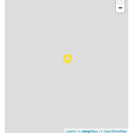
−
Leaflet
|
©
Maps
|
© OpenStreetMap
Jawg